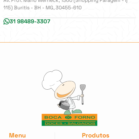
Av. Prof. Mário Werneck, 1360 (Shopping Paragem - lj
115) Buritis - BH - MG, 30455-610
31 98489-3307
Menu
Produtos