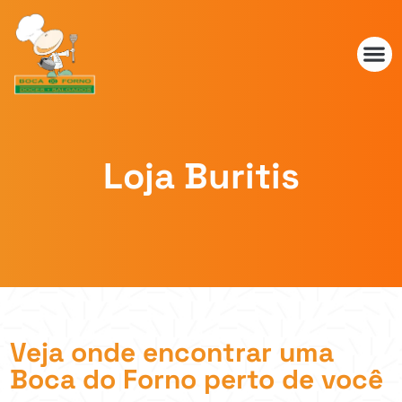
Loja
Buritis
Veja onde encontrar uma
Boca do Forno perto de você