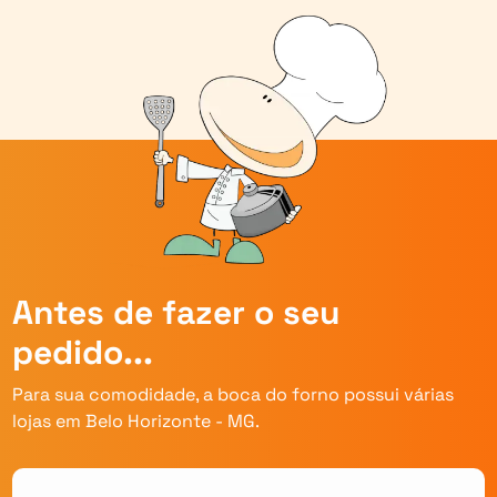
Antes de fazer o seu
pedido...
Para sua comodidade, a boca do forno possui várias
lojas em Belo Horizonte - MG.