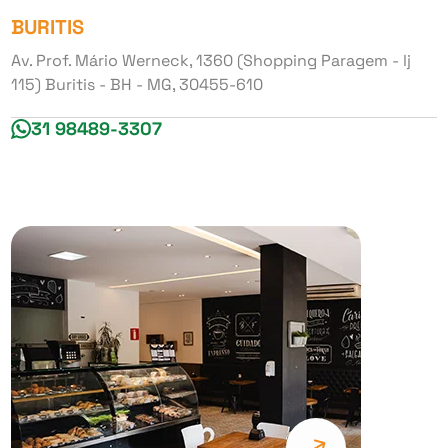
BURITIS
Av. Prof. Mário Werneck, 1360 (Shopping Paragem - lj
115) Buritis - BH - MG, 30455-610
31 98489-3307