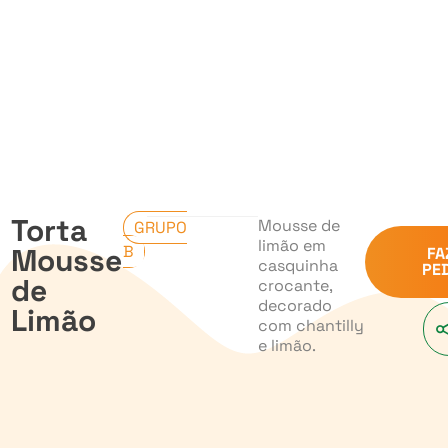
Torta
Mousse de
GRUPO
limão em
Mousse
B
FA
casquinha
PE
de
crocante,
decorado
Limão
com chantilly
e limão.