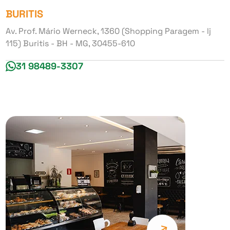
BURITIS
Av. Prof. Mário Werneck, 1360 (Shopping Paragem - lj
115) Buritis - BH - MG, 30455-610
31 98489-3307