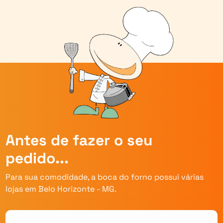
Antes de fazer o seu
pedido...
Para sua comodidade, a boca do forno possui várias
lojas em Belo Horizonte - MG.