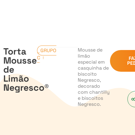
Torta
Mousse de
GRUPO
limão
Mousse
C
FA
especial em
PE
de
casquinha de
biscoito
Limão
Negresco,
Negresco®
decorado
com chantilly
e biscoitos
Negresco.