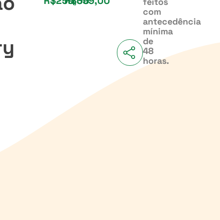
ão
R$259,00
R$399,00
feitos
com
antecedência
mínima
ry
de
48
horas.