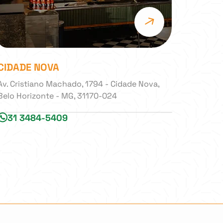
CIDADE NOVA
Av. Cristiano Machado, 1794 - Cidade Nova,
Belo Horizonte - MG, 31170-024
31 3484-5409