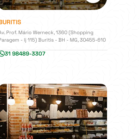
BURITIS
Av. Prof. Mário Werneck, 1360 (Shopping
Paragem - lj 115) Buritis - BH - MG, 30455-610
31 98489-3307