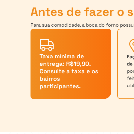
Antes de fazer o s
Para sua comodidade, a boca do forno possui 
Taxa mínima de
Fa
entrega: R$19,90.
de 
Consulte a taxa e os
pod
bairros
fe
participantes.
uti