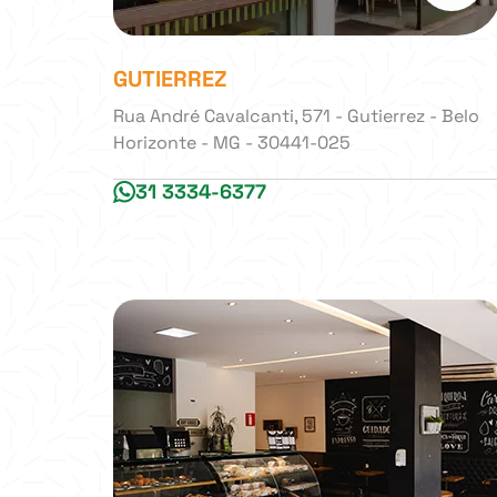
GUTIERREZ
Rua André Cavalcanti, 571 - Gutierrez - Belo
Horizonte - MG - 30441-025
31 3334-6377