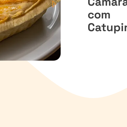
Camar
com
Catupi