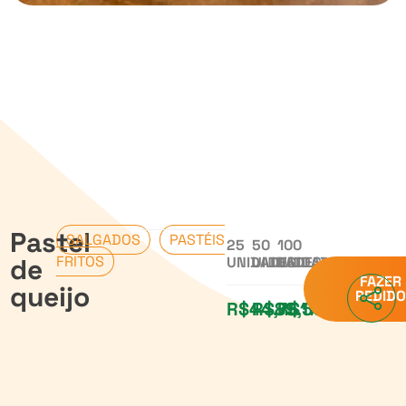
Pastel
SALGADOS
PASTÉIS
25
50
100
de
FRITOS
UNIDADES
UNIDADES
UNIDADES
FAZER
queijo
PEDIDO
R$44,75
R$89,50
R$179,00