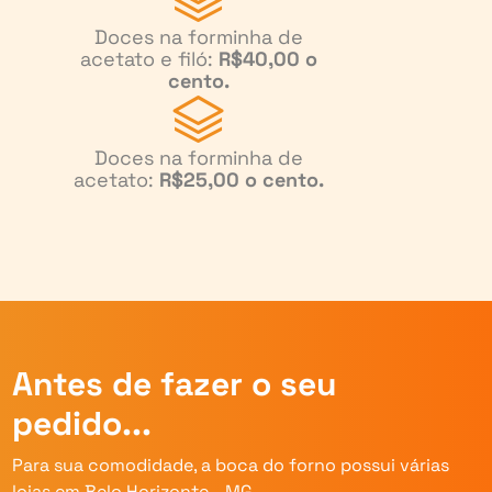
Doces na forminha de
acetato e filó:
R$40,00 o
cento.
Doces na forminha de
acetato:
R$25,00 o cento.
Antes de fazer o seu
pedido...
Para sua comodidade, a boca do forno possui várias
lojas em Belo Horizonte - MG.