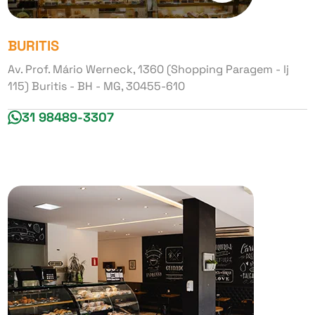
BURITIS
Av. Prof. Mário Werneck, 1360 (Shopping Paragem - lj
115) Buritis - BH - MG, 30455-610
31 98489-3307