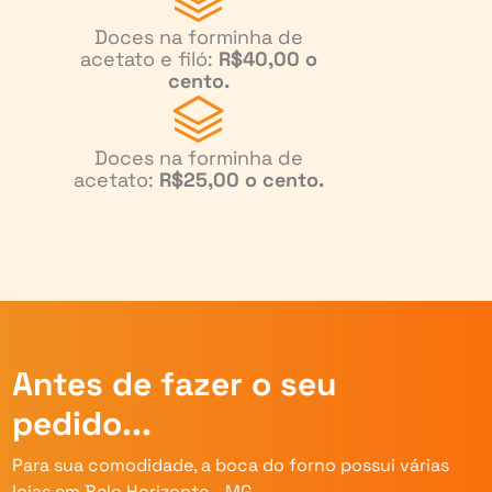
Doces na forminha de
acetato e filó:
R$40,00 o
cento.
Doces na forminha de
acetato:
R$25,00 o cento.
Antes de fazer o seu
pedido...
Para sua comodidade, a boca do forno possui várias
lojas em Belo Horizonte - MG.