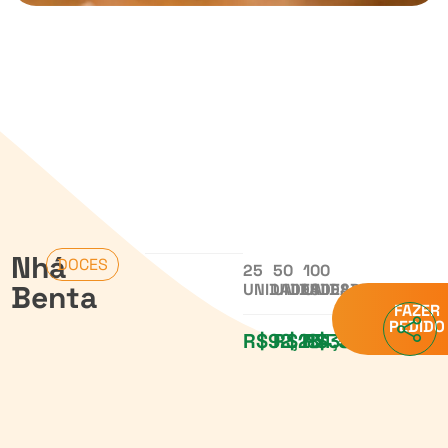
Nhá
DOCES
25
50
100
Benta
UNIDADES
UNIDADES
UNIDADES
FAZER
PEDIDO
R$92,25
R$184,50
R$369,00