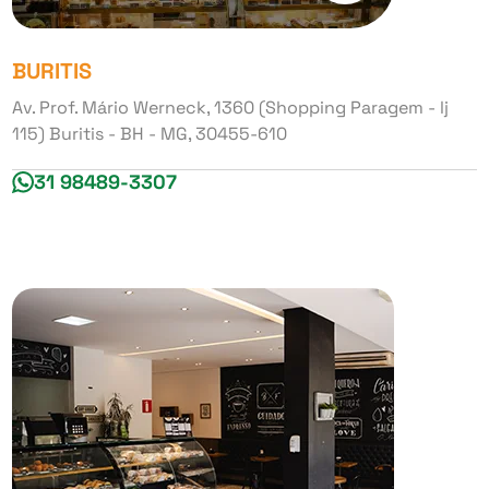
BURITIS
Av. Prof. Mário Werneck, 1360 (Shopping Paragem - lj
115) Buritis - BH - MG, 30455-610
31 98489-3307