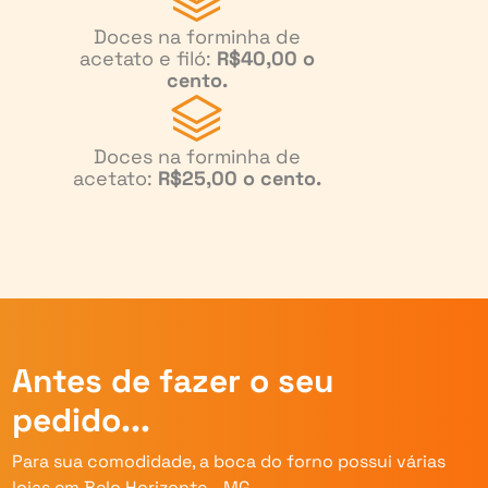
Doces na forminha de
acetato e filó:
R$40,00 o
cento.
Doces na forminha de
acetato:
R$25,00 o cento.
Antes de fazer o seu
pedido...
Para sua comodidade, a boca do forno possui várias
lojas em Belo Horizonte - MG.