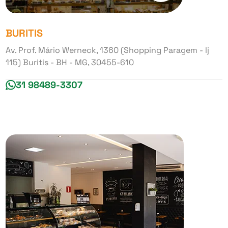
BURITIS
Av. Prof. Mário Werneck, 1360 (Shopping Paragem - lj
115) Buritis - BH - MG, 30455-610
31 98489-3307